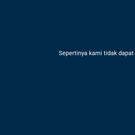
Lewati
ke
konten
Sepertinya kami tidak dap