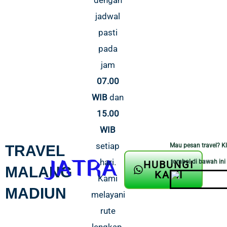
dengan
jadwal
pasti
pada
jam
07.00
WIB
dan
15.00
WIB
setiap
Mau pesan travel? Kl
TRAVEL
JATRA
hari.
tombol di bawah ini 
HUBUNGI
MALANG
KAMI
Kami
MADIUN
melayani
rute